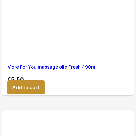
More For You massage olie Fresh 490ml
€
5,50
Add to cart