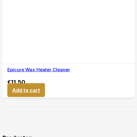
Epicure Wax Heater Cleaner
€
11,50
Add to cart