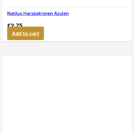
Natilus Harspatronen Azulen
€
2,75
Add to cart