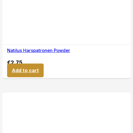
Natilus Harspatronen Powder
€
2,75
Add to cart