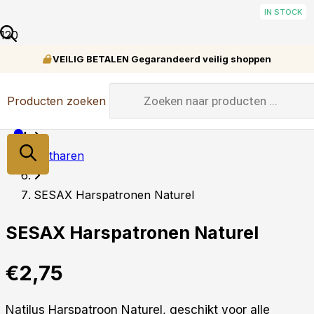
IN STOCK
IN STOCK
IN STOCK
IN STOCK
IN STOCK
IN STOCK
IN STOCK
IN STOCK
IN STOCK
IN STOCK
VEILIG BETALEN Gegarandeerd veilig shoppen
Home
Producten zoeken
Verzorging
Ontharen
SESAX Harspatronen Naturel
SESAX Harspatronen Naturel
€
2,75
Natilus Harspatroon Naturel, geschikt voor alle