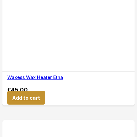
Waxess Wax Heater Etna
€
45,00
Add to cart