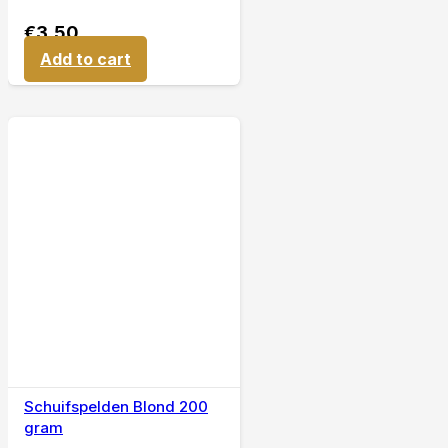
€
3,50
Add to cart
Schuifspelden Blond 200
gram