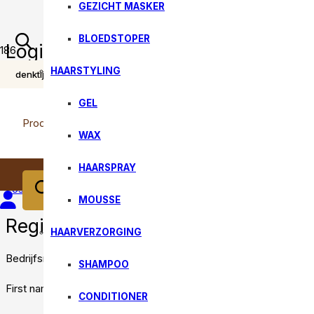
GEZICHT MASKER
BLOEDSTOPER
Login
HAARSTYLING
VEILIG BETALEN Gegarandeerd veilig shoppen
Username or email address
*
GEL
Password
*
Producten zoeken
WAX
Log in
Remember me
HAARSPRAY
Lost your password?
MOUSSE
Register
HAARVERZORGING
Bedrijfsnaam
(optional)
SHAMPOO
First name
*
CONDITIONER