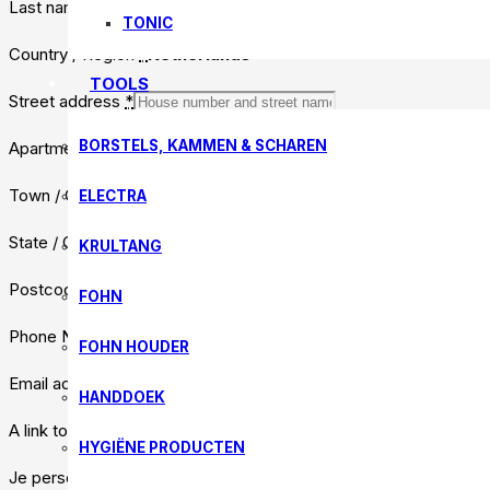
Last name
*
TONIC
Country / Region
*
Netherlands
TOOLS
Street address
*
BORSTELS, KAMMEN & SCHAREN
Apartment, suite, unit, etc.
(optional)
Town / City
*
ELECTRA
State / County
(optional)
KRULTANG
Postcode / ZIP
*
FOHN
Phone Number
*
FOHN HOUDER
Email address
*
HANDDOEK
A link to set a new password will be sent to your email address.
HYGIËNE PRODUCTEN
Je persoonlijke gegevens worden gebruikt om je ervaring op de