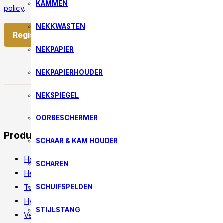
KAMMEN
policy
.
NEKKWASTEN
Register
NEKPAPIER
NEKPAPIERHOUDER
NEKSPIEGEL
OORBESCHERMER
Producten
SCHAAR & KAM HOUDER
Haarproducten
SCHAREN
Heren
Tools
SCHUIFSPELDEN
Hygiëne producten
STIJLSTANG
Verzorging