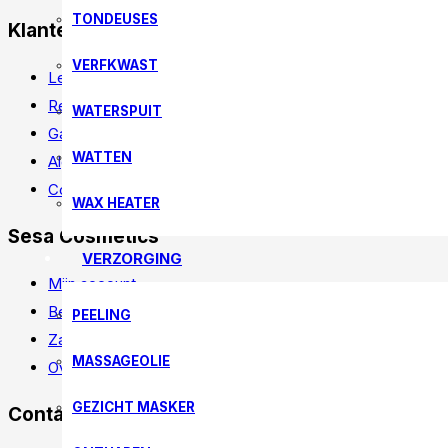
TONDEUSES
Klantenservice
VERFKWAST
Levertijd & Verzendkosten
Retourneren
WATERSPUIT
Garantie
WATTEN
Algemene Voorwaarden
Contact
WAX HEATER
Sesa Cosmetics
VERZORGING
Mijn account
Bestelling traceren
PEELING
Zakelijk account
MASSAGEOLIE
Over Ons
GEZICHT MASKER
Contacteer ons