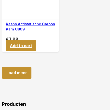
Kasho Antistatische Carbon
Kam C809
€
7,99
Add to cart
Laad meer
Producten