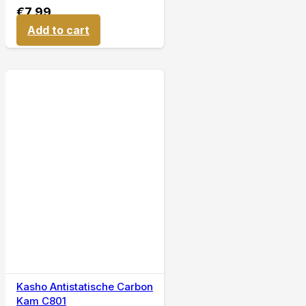
€
7,99
Add to cart
Kasho Antistatische Carbon
Kam C801