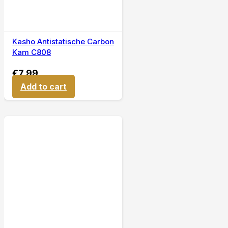
Kasho Antistatische Carbon
Kam C808
€
7,99
Add to cart