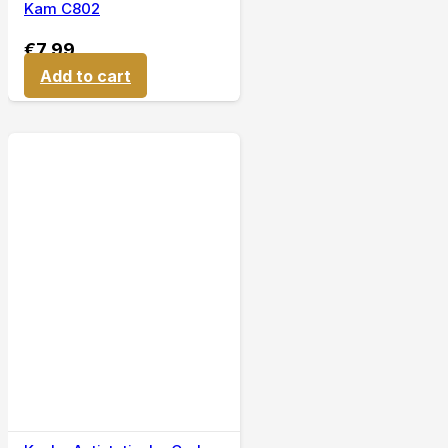
Kam C802
€
7,99
Add to cart