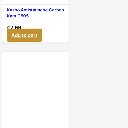
Kasho Antistatische Carbon
Kam C805
€
7,99
Add to cart