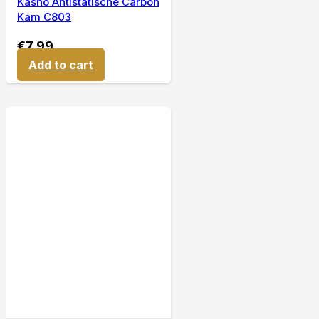
Kasho Antistatische Carbon
Kam C803
€
7,99
Add to cart