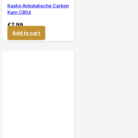
Kasho Antistatische Carbon
Kam C804
€
7,99
Add to cart