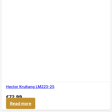
Producten
Haarproducten
Heren
Tools
Hygiëne producten
Verzorging
Klantenservice
Levertijd & Verzendkosten
Retourneren
Garantie
Algemene Voorwaarden
Contact
Sesa Cosmetics