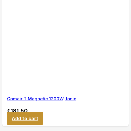
Comair T Magnetic 1200W, Ionic
€
181,50
Add to cart