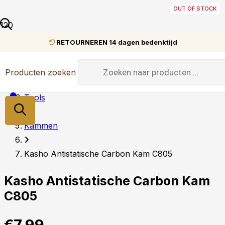
OUT OF STOCK
OUT OF STOCK
OUT OF STOCK
IN STOCK
IN STOCK
IN STOCK
IN STOCK
IN STOCK
IN STOCK
IN STOCK
RETOURNEREN 14 dagen bedenktijd
Home
Producten zoeken
Tools
Kammen
Kasho Antistatische Carbon Kam C805
Kasho Antistatische Carbon Kam
C805
€
7,99