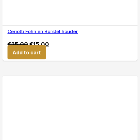
Ceriotti Föhn en Borstel houder
€
25,00
€
15,00
Add to cart