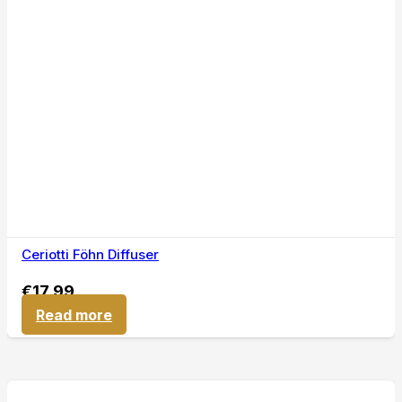
Ceriotti Föhn Diffuser
€
17,99
Read more