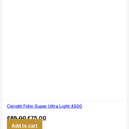
Ceriotti Föhn Super Ultra Light 4500
€
85,00
€
75,00
Add to cart