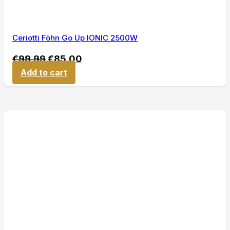
Ceriotti Föhn Go Up IONIC 2500W
€
99,99
€
85,00
Add to cart