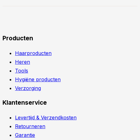
Mijn account
Bestelling traceren
Zakelijk account
Over Ons
Contacteer ons
Sesa Cosmetics
Abberdaan 176
1046 AB Amsterdam
020 411 1478
info@sesacosmetics.nl