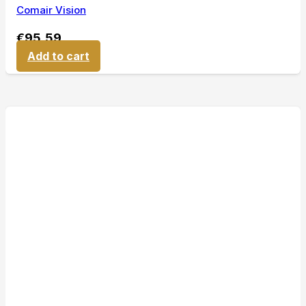
Comair Vision
€
95,59
Add to cart