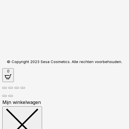
Het lijkt erop dat je nog geen keuze hebt gemaakt.
Heb je een kortingscode?
Toepassen
Subtotaal
€
0,00
Verzending
Totaal
€
0,00
Je winkelwagentje is leeg. Nu Winkelen