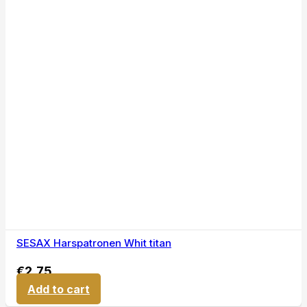
SESAX Harspatronen Whit titan
€
2,75
Add to cart