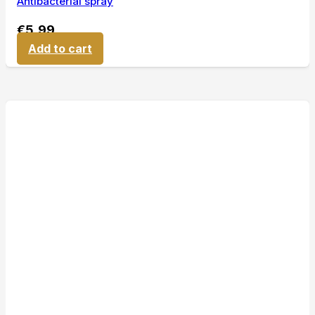
Antibacterial spray
€
5,99
Add to cart