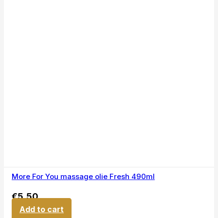
More For You massage olie Fresh 490ml
€
5,50
Add to cart