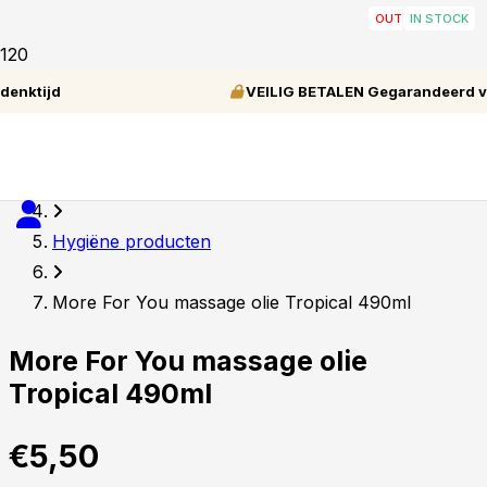
OUT OF STOCK
IN STOCK
IN STOCK
IN STOCK
IN STOCK
IN STOCK
IN STOCK
IN STOCK
IN STOCK
IN STOCK
VEILIG BETALEN Gegarandeerd veilig shoppen
Home
Tools
Hygiëne producten
More For You massage olie Tropical 490ml
More For You massage olie
Tropical 490ml
€
5,50