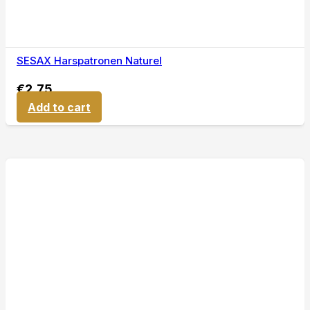
SESAX Harspatronen Naturel
€
2,75
Add to cart