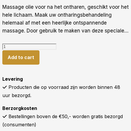
Massage olie voor na het ontharen, geschikt voor het
hele lichaam. Maak uw ontharingsbehandeling
helemaal af met een heerlijke ontspannende
massage. Door gebruik te maken van deze speciale…
More
For
Add to cart
You
massage
Levering
olie
Producten die op voorraad zijn worden binnen 48
Tropical
uur bezorgd.
490ml
quantity
Berzorgkosten
Bestellingen boven de €50,- worden gratis bezorgd
(consumenten)