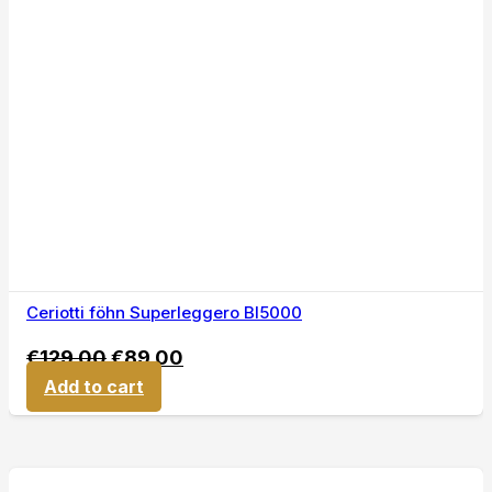
Ceriotti föhn Superleggero BI5000
€
129,00
€
89,00
Add to cart