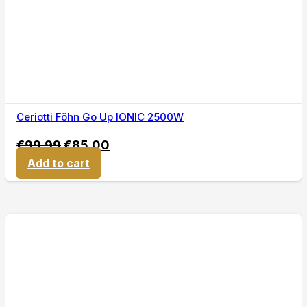
Ceriotti Föhn Go Up IONIC 2500W
€
99,99
€
85,00
Add to cart