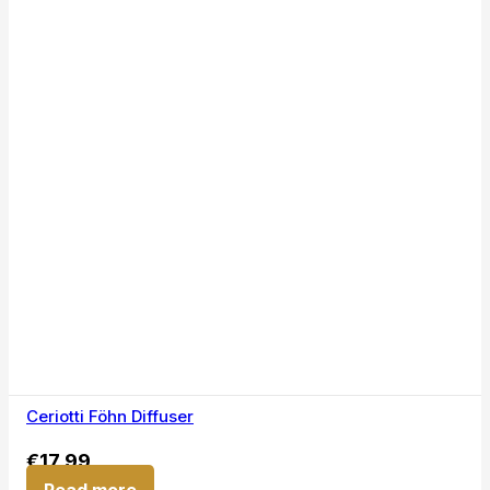
Ceriotti Föhn Diffuser
€
17,99
Read more