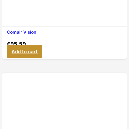
Comair Vision
€
95,59
Add to cart