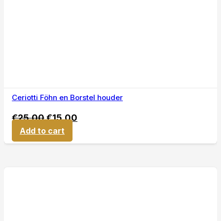
Ceriotti Föhn en Borstel houder
€
25,00
€
15,00
Add to cart