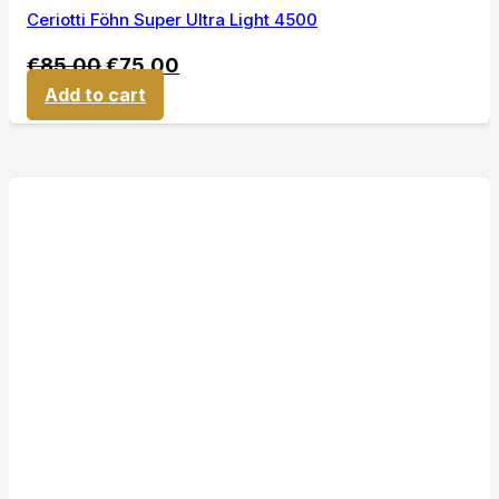
Ceriotti Föhn Super Ultra Light 4500
€
85,00
€
75,00
Add to cart