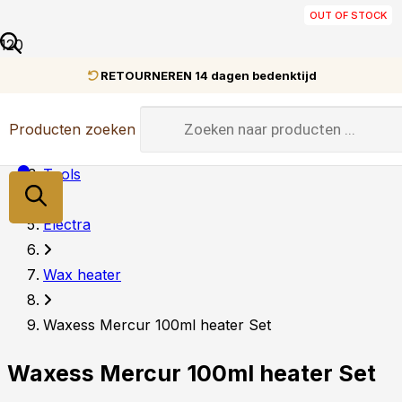
OUT OF STOCK
OUT OF STOCK
OUT OF STOCK
IN STOCK
IN STOCK
IN STOCK
IN STOCK
IN STOCK
IN STOCK
IN STOCK
RETOURNEREN 14 dagen bedenktijd
Home
Producten zoeken
Tools
Electra
Wax heater
Waxess Mercur 100ml heater Set
Waxess Mercur 100ml heater Set