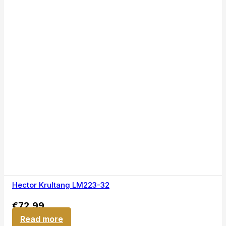
Hector Krultang LM223-32
€
72,99
Read more