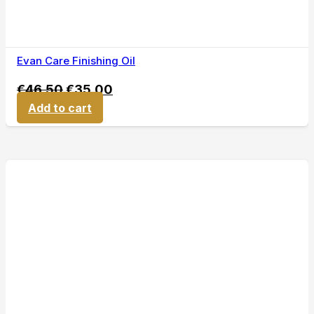
Evan Care Finishing Oil
€
46,50
€
35,00
Add to cart