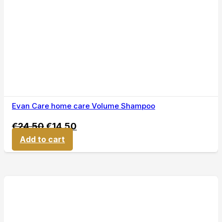
Evan Care home care Volume Shampoo
€
24,50
€
14,50
Add to cart