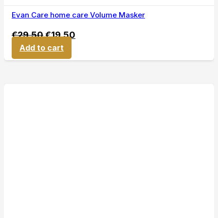
Evan Care home care Volume Masker
€
29,50
€
19,50
Add to cart