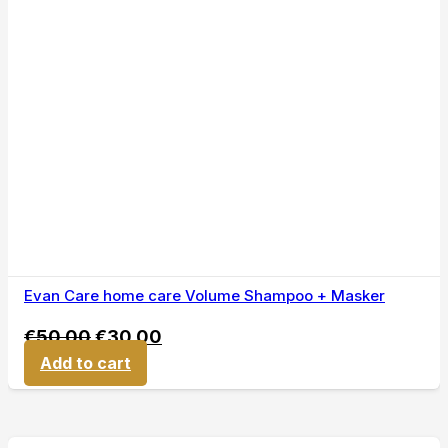
Evan Care home care Volume Shampoo + Masker
€
50,00
€
30,00
Add to cart