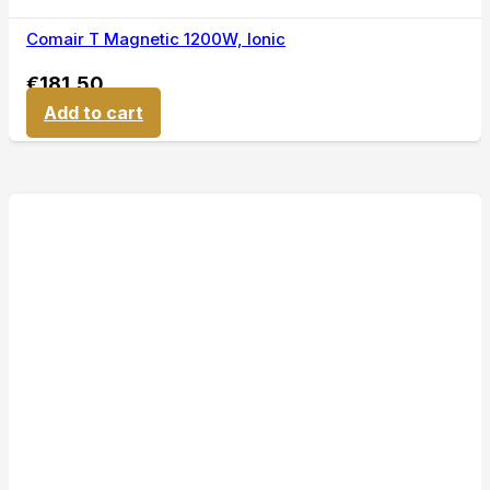
Comair T Magnetic 1200W, Ionic
€
181,50
Add to cart