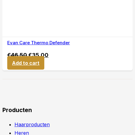
Evan Care Thermo Defender
€
46,50
€
35,00
Add to cart
Producten
Haarproducten
Heren