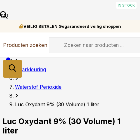
IN STOCK
IN STOCK
IN STOCK
IN STOCK
IN STOCK
IN STOCK
IN STOCK
IN STOCK
IN STOCK
IN STOCK
VEILIG BETALEN Gegarandeerd veilig shoppen
Home
Producten zoeken
Haarproducten
Haarkleuring
Waterstof Perioxide
Luc Oxydant 9% (30 Volume) 1 liter
Luc Oxydant 9% (30 Volume) 1
liter