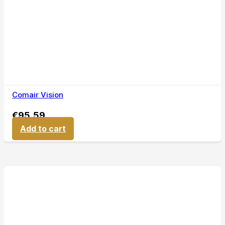
Comair Vision
€
95,59
Add to cart