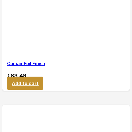
Comair Foil Finish
€
83,49
Add to cart