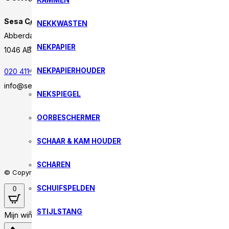
KAMMEN
Sesa Cosmetics
NEKKWASTEN
Abberdaan 176
NEKPAPIER
1046 AB Amsterdam
NEKPAPIERHOUDER
020 411 1478
info@sesacosmetics.nl
NEKSPIEGEL
OORBESCHERMER
SCHAAR & KAM HOUDER
SCHAREN
© Copyright 2023 Sesa Cosmetics. Alle rechten voorbehouden.
SCHUIFSPELDEN
0
STIJLSTANG
Mijn winkelwagen