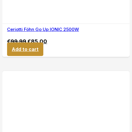
Ceriotti Föhn Go Up IONIC 2500W
€
99,99
€
85,00
Add to cart