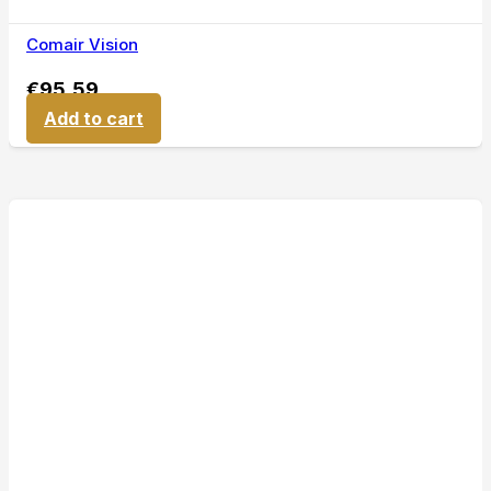
Comair Vision
€
95,59
Add to cart