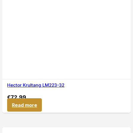
Hector Krultang LM223-32
€
72,99
Read more