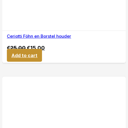
Ceriotti Föhn en Borstel houder
€
25,00
€
15,00
Add to cart