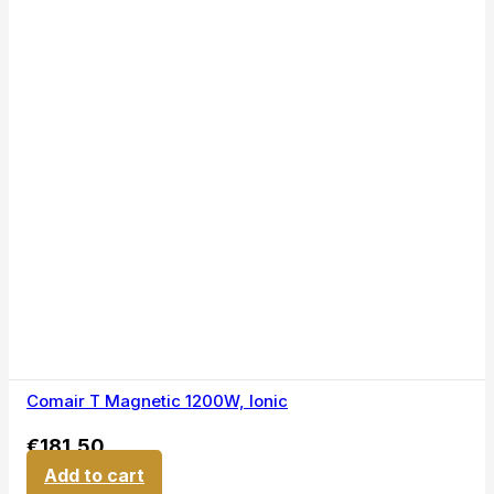
Comair T Magnetic 1200W, Ionic
€
181,50
Add to cart