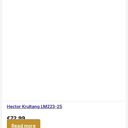
Hector Krultang LM223-25
€
72,99
Read more