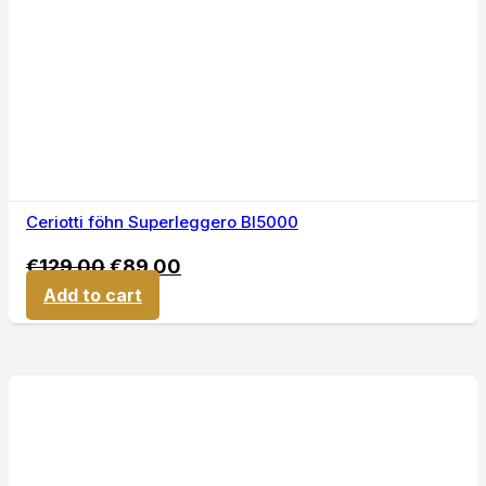
Ceriotti föhn Superleggero BI5000
€
129,00
€
89,00
Add to cart