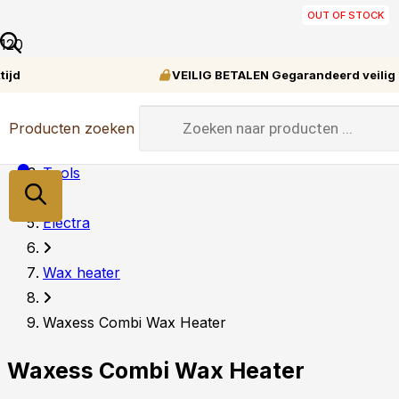
OUT OF STOCK
OUT OF STOCK
OUT OF STOCK
IN STOCK
IN STOCK
IN STOCK
IN STOCK
IN STOCK
IN STOCK
IN STOCK
VEILIG BETALEN Gegarandeerd veilig shoppen
Home
Producten zoeken
Tools
Electra
Wax heater
Waxess Combi Wax Heater
Waxess Combi Wax Heater