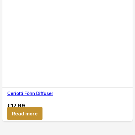
Ceriotti Föhn Diffuser
€
17,99
Read more