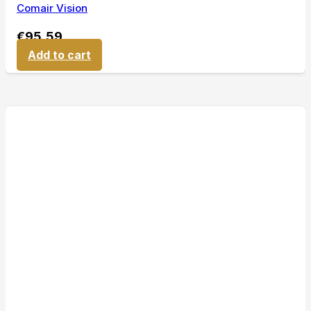
Comair Vision
€
95,59
Add to cart