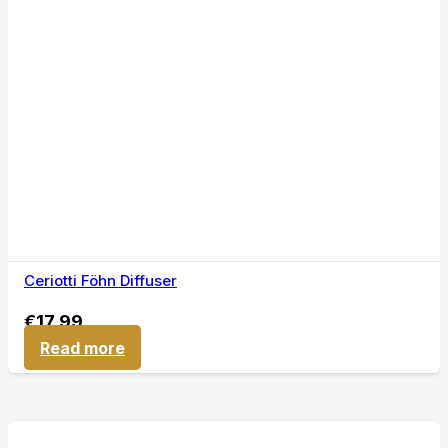
Ceriotti Föhn Diffuser
€
17,99
Read more