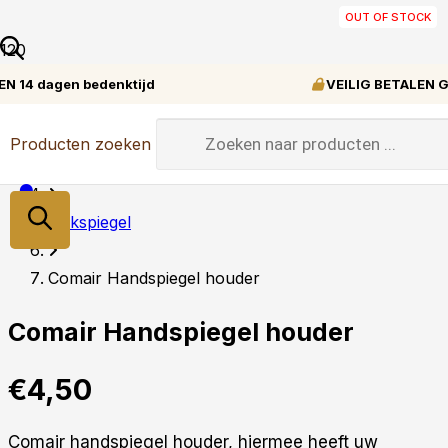
OUT OF STOCK
OUT OF STOCK
OUT OF STOCK
IN STOCK
IN STOCK
IN STOCK
IN STOCK
IN STOCK
IN STOCK
IN STOCK
VEILIG BETALEN Gegarandeerd veilig shoppen
Home
Producten zoeken
Tools
Nekspiegel
Comair Handspiegel houder
Comair Handspiegel houder
€
4,50
Comair handspiegel houder, hiermee heeft uw