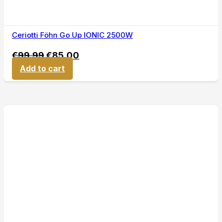
Ceriotti Föhn Go Up IONIC 2500W
€
99,99
€
85,00
Add to cart