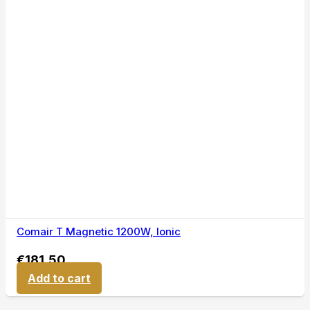
Comair T Magnetic 1200W, Ionic
€
181,50
Add to cart