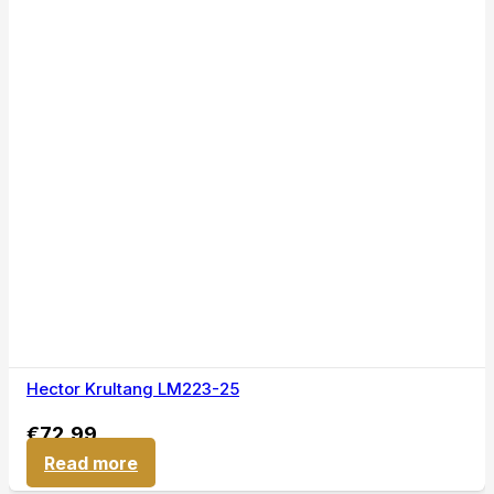
Hector Krultang LM223-25
€
72,99
Read more