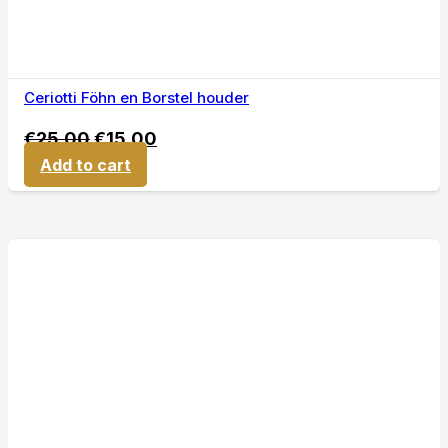
Ceriotti Föhn en Borstel houder
€
25,00
€
15,00
Add to cart