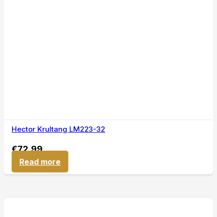
Hector Krultang LM223-32
€
72,99
Read more