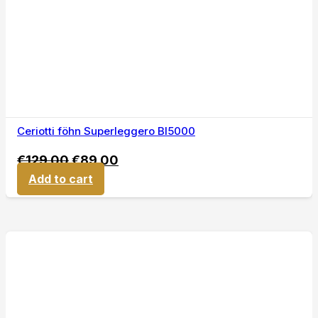
Ceriotti föhn Superleggero BI5000
€
129,00
€
89,00
Add to cart