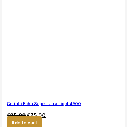
Ceriotti Föhn Super Ultra Light 4500
€
85,00
€
75,00
Add to cart