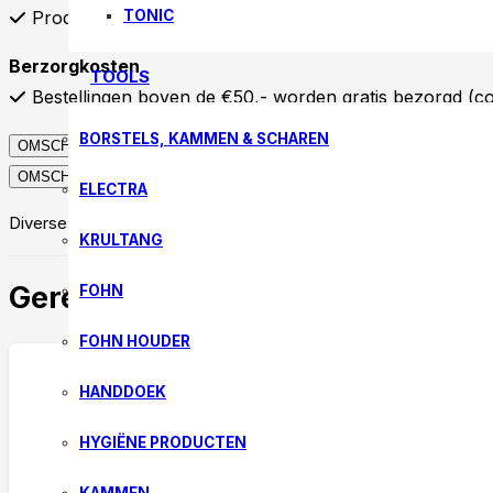
Producten die op voorraad zijn worden binnen 48 uur
TONIC
Berzorgkosten
TOOLS
Bestellingen boven de €50,- worden gratis bezorgd (
BORSTELS, KAMMEN & SCHAREN
OMSCHRIJVING
OMSCHRIJVING
ELECTRA
Diverse permanent wikkels op voorraad.
KRULTANG
Gerelateerde producten
FOHN
FOHN HOUDER
HANDDOEK
HYGIËNE PRODUCTEN