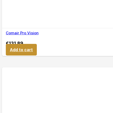
Comair Pro Vision
€
131,89
Add to cart