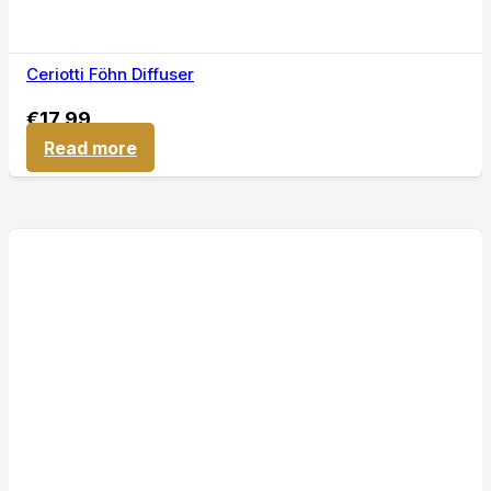
Ceriotti Föhn Diffuser
€
17,99
Read more