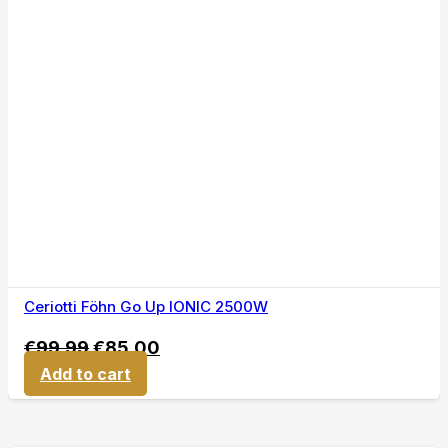
Ceriotti Föhn Go Up IONIC 2500W
€
99,99
€
85,00
Add to cart