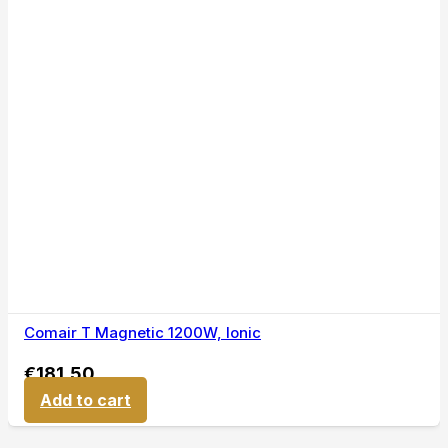
Comair T Magnetic 1200W, Ionic
€
181,50
Add to cart