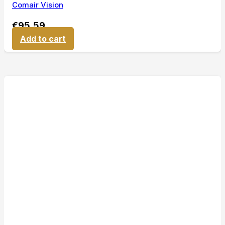
Comair Vision
€
95,59
Add to cart