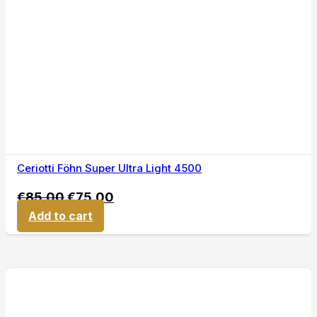
Ceriotti Föhn Super Ultra Light 4500
€
85,00
€
75,00
Add to cart