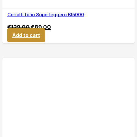
Ceriotti föhn Superleggero BI5000
€
129,00
€
89,00
Add to cart