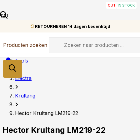
OUT OF STOCK
OUT OF STOCK
OUT OF STOCK
IN STOCK
IN STOCK
IN STOCK
IN STOCK
IN STOCK
IN STOCK
IN STOCK
RETOURNEREN 14 dagen bedenktijd
Home
Producten zoeken
Tools
Electra
Krultang
Hector Krultang LM219-22
Hector Krultang LM219-22