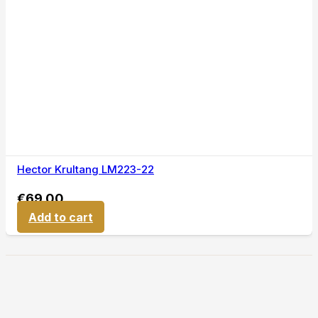
Hector Krultang LM223-22
€
69,00
Add to cart