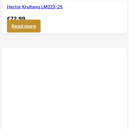
Hector Krultang LM223-25
€
72,99
Read more