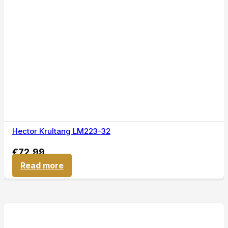
Hector Krultang LM223-32
€
72,99
Read more