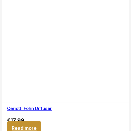
Ceriotti Föhn Diffuser
€
17,99
Read more