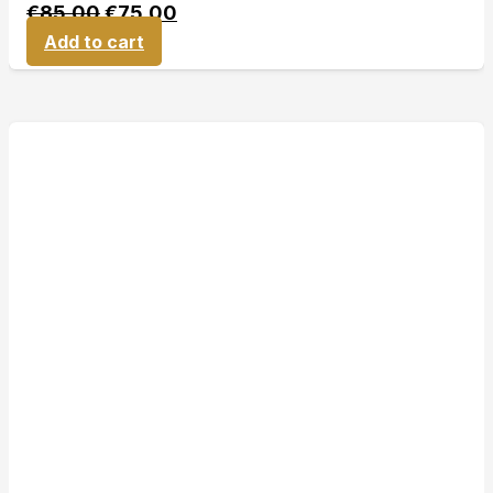
€
85,00
€
75,00
Add to cart