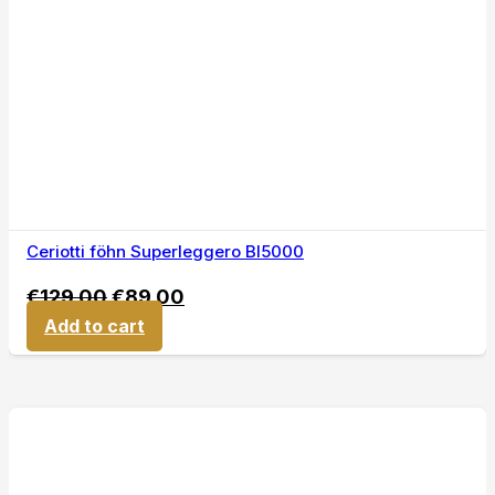
Ceriotti föhn Superleggero BI5000
€
129,00
€
89,00
Add to cart