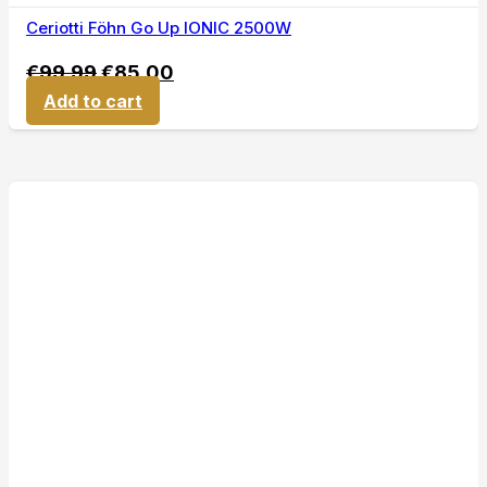
Ceriotti Föhn Go Up IONIC 2500W
€
99,99
€
85,00
Add to cart