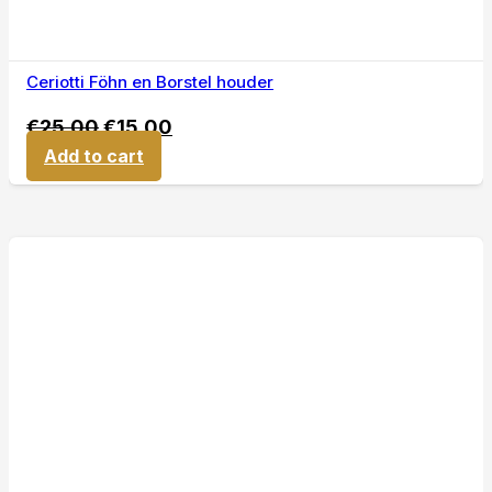
Ceriotti Föhn en Borstel houder
€
25,00
€
15,00
Add to cart