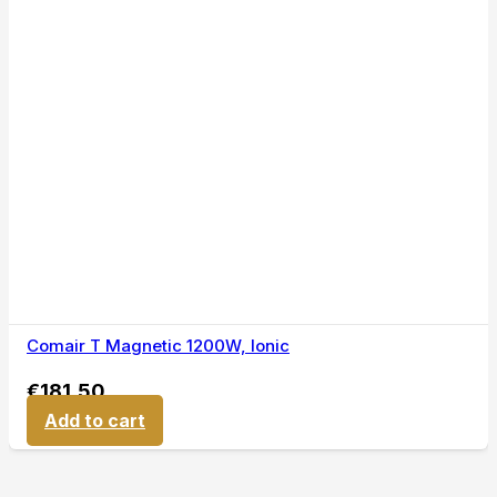
Comair T Magnetic 1200W, Ionic
€
181,50
Add to cart