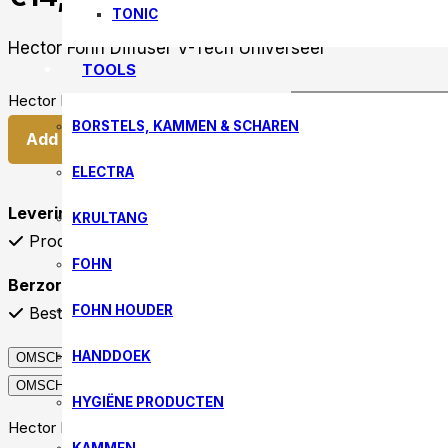
TONIC
Hector Föhn Diffuser V-Tech Universeel
TOOLS
Hector Föhn Diffuser Universeel quantity
BORSTELS, KAMMEN & SCHAREN
Add to cart
ELECTRA
Levering
KRULTANG
Producten die op voorraad zijn worden binnen 48 uur
FOHN
Berzorgkosten
FOHN HOUDER
Bestellingen boven de €50,- worden gratis bezorgd (
HANDDOEK
OMSCHRIJVING
OMSCHRIJVING
HYGIËNE PRODUCTEN
Hector Föhn Diffuser V-Tech Universeel