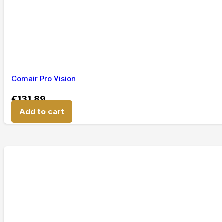
Comair Pro Vision
€
131,89
Add to cart