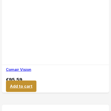
Comair Vision
€
95,59
Add to cart