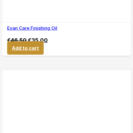
Evan Care Finishing Oil
€
46,50
€
35,00
Add to cart