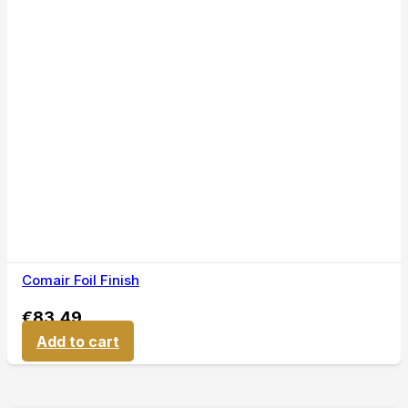
Comair Foil Finish
€
83,49
Add to cart