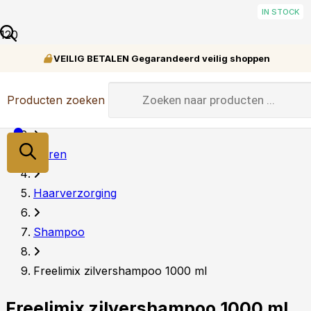
IN STOCK
IN STOCK
IN STOCK
IN STOCK
IN STOCK
IN STOCK
IN STOCK
IN STOCK
IN STOCK
IN STOCK
VEILIG BETALEN Gegarandeerd veilig shoppen
Producten zoeken
Home
Heren
Haarverzorging
Shampoo
Freelimix zilvershampoo 1000 ml
Freelimix zilvershampoo 1000 ml