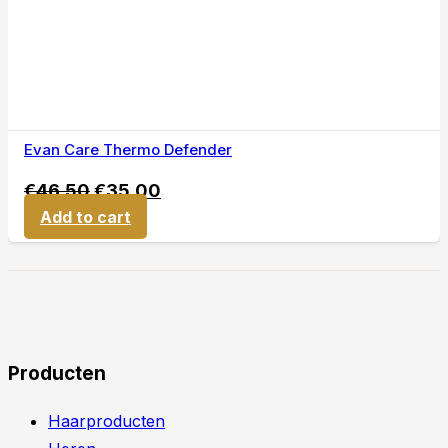
Evan Care Thermo Defender
€
46,50
€
35,00
Add to cart
Producten
Haarproducten