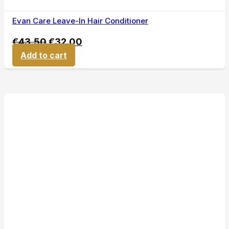
Evan Care Leave-In Hair Conditioner
€
43,50
€
32,00
Add to cart