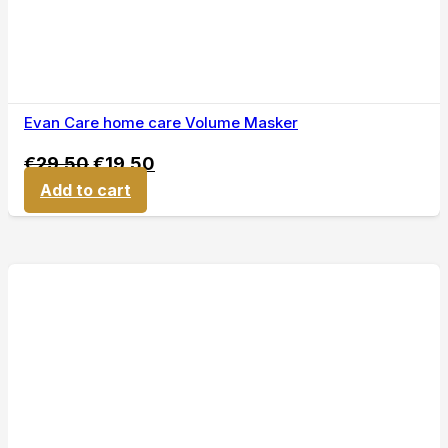
Evan Care home care Volume Masker
€
29,50
€
19,50
Add to cart