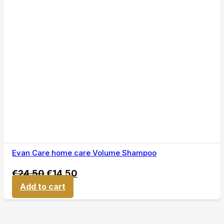
Evan Care home care Volume Shampoo
€
24,50
€
14,50
Add to cart