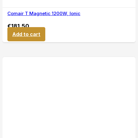
Comair T Magnetic 1200W, Ionic
€
181,50
Add to cart