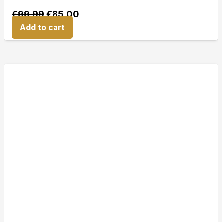
€
99,99
€
85,00
Add to cart