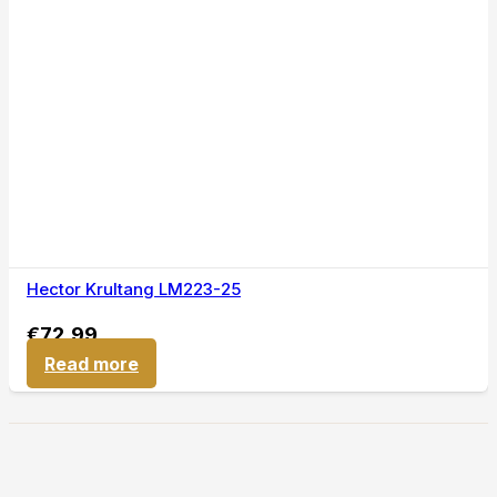
Hector Krultang LM223-25
€
72,99
Read more