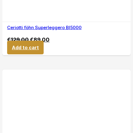
Ceriotti föhn Superleggero BI5000
€
129,00
€
89,00
Add to cart