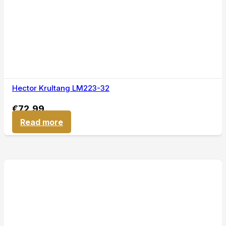
Hector Krultang LM223-32
€
72,99
Read more