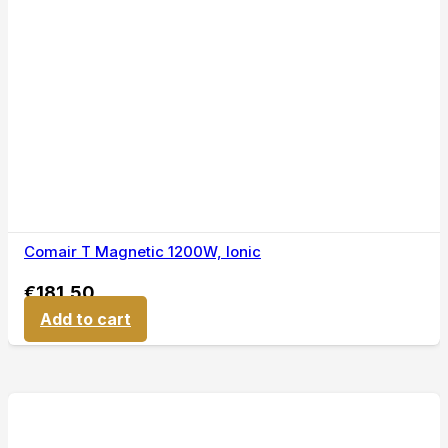
Comair T Magnetic 1200W, Ionic
€
181,50
Add to cart