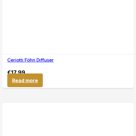
Ceriotti Föhn Diffuser
€
17,99
Read more