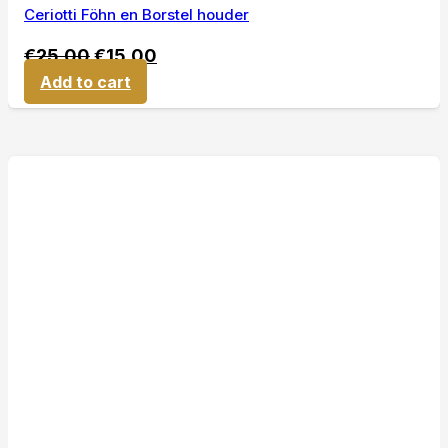
Ceriotti Föhn en Borstel houder
€
25,00
€
15,00
Add to cart