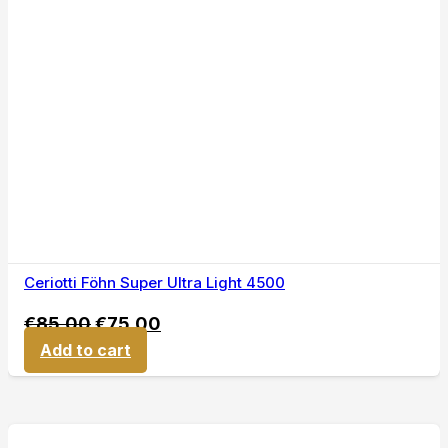
Ceriotti Föhn Super Ultra Light 4500
€
85,00
€
75,00
Add to cart