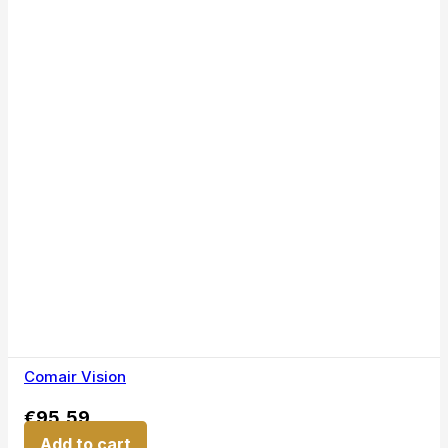
Comair Vision
€
95,59
Add to cart