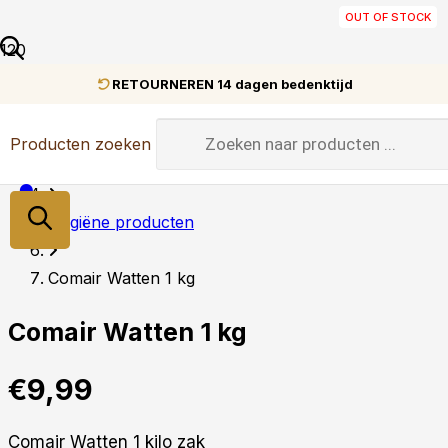
OUT OF STOCK
OUT OF STOCK
OUT OF STOCK
IN STOCK
IN STOCK
IN STOCK
IN STOCK
IN STOCK
IN STOCK
IN STOCK
RETOURNEREN 14 dagen bedenktijd
Home
Producten zoeken
Tools
Hygiëne producten
Comair Watten 1 kg
Comair Watten 1 kg
€
9,99
Comair Watten 1 kilo zak