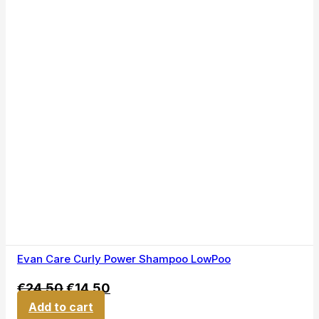
Evan Care Curly Power Shampoo LowPoo
€
24,50
€
14,50
Add to cart