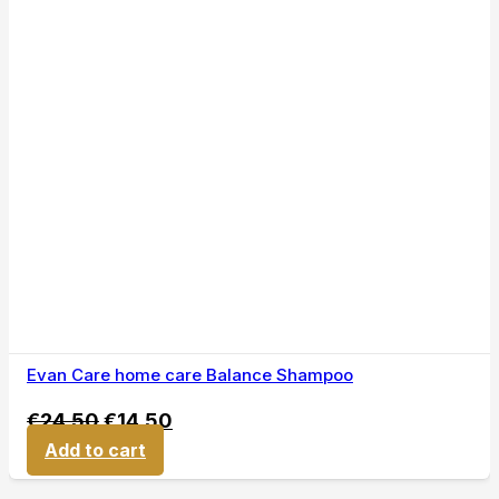
Evan Care home care Balance Shampoo
€
24,50
€
14,50
Add to cart