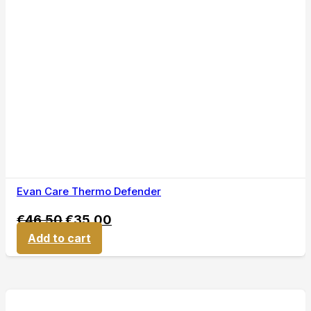
Evan Care Thermo Defender
€
46,50
€
35,00
Add to cart