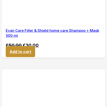
Evan Care Filler & Shield home care Shampoo + Mask
500 ml
€
50,00
€
30,00
Add to cart