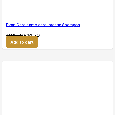
Evan Care home care Intense Shampoo
€
24,50
€
14,50
Add to cart