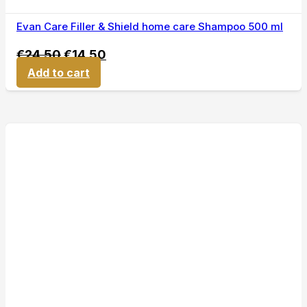
Evan Care Filler & Shield home care Shampoo 500 ml
€
24,50
€
14,50
Add to cart