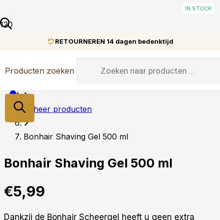
IN STOCK
IN STOCK
IN STOCK
IN STOCK
IN STOCK
IN STOCK
IN STOCK
IN STOCK
IN STOCK
IN STOCK
RETOURNEREN 14 dagen bedenktijd
Home
Producten zoeken
Heren
Scheer producten
Bonhair Shaving Gel 500 ml
Bonhair Shaving Gel 500 ml
€
5,99
Dankzij de Bonhair Scheergel heeft u geen extra