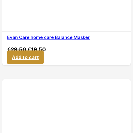
Evan Care home care Balance Masker
€
29,50
€
19,50
Add to cart