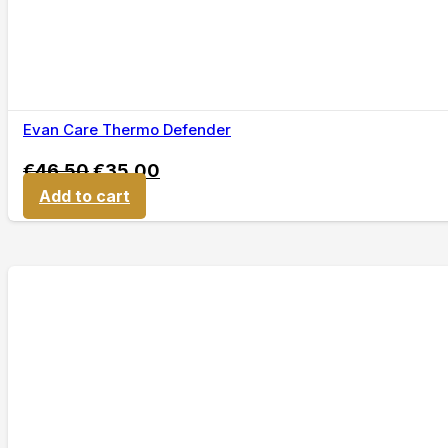
Evan Care Thermo Defender
€
46,50
€
35,00
Add to cart