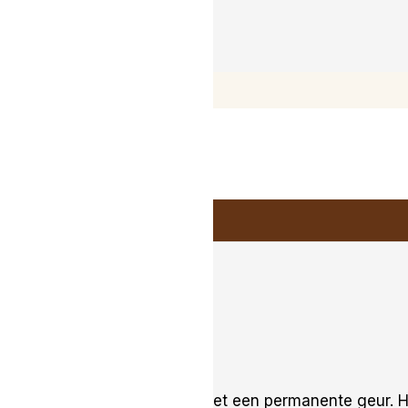
VEILIG BETALEN Gegarandeerd ve
Mijn account
nge
 tijd een gevoel van frisheid met een permanente geur.