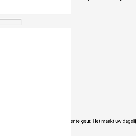
 bezorgd.
consumenten)
gevoel van frisheid met een permanente geur. Het maakt uw dagel