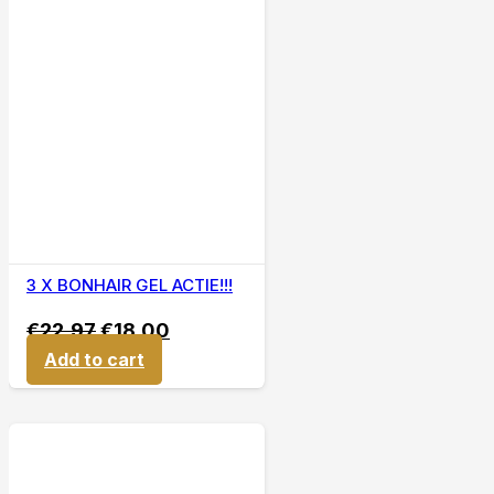
3 X BONHAIR GEL ACTIE!!!
€
22,97
€
18,00
Add to cart