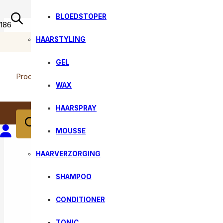
BLOEDSTOPER
HAARSTYLING
RETOURNEREN 14 dagen bedenktijd
GEL
Producten zoeken
WAX
HAARSPRAY
MOUSSE
HAARVERZORGING
SHAMPOO
CONDITIONER
TONIC